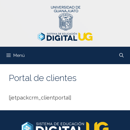
Saltar
al
contenido
Menú
Portal de clientes
[jetpackcrm_clientportal]