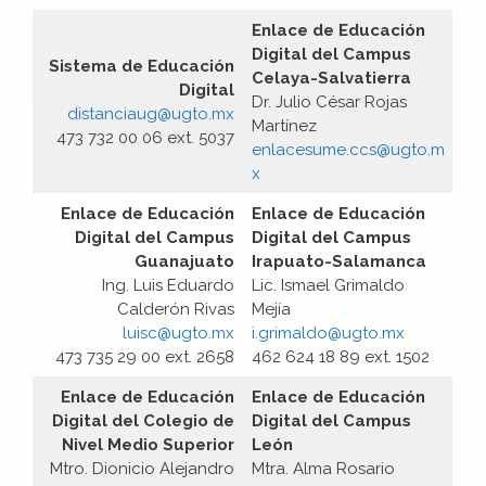
Enlace de Educación
Digital del Campus
Sistema de Educación
Celaya-Salvatierra
Digital
Dr. Julio César Rojas
distanciaug@ugto.mx
Martínez
473 732 00 06 ext. 5037
enlacesume.ccs@ugto.m
x
Enlace de Educación
Enlace de Educación
Digital del Campus
Digital del Campus
Guanajuato
Irapuato-Salamanca
Ing. Luis Eduardo
Lic. Ismael Grimaldo
Calderón Rivas
Mejía
luisc@ugto.mx
i.grimaldo@ugto.mx
473 735 29 00 ext. 2658
462 624 18 89 ext. 1502
Enlace de Educación
Enlace de Educación
Digital del Colegio de
Digital del Campus
Nivel Medio Superior
León
Mtro. Dionicio Alejandro
Mtra. Alma Rosario