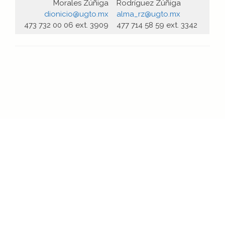
Morales Zúñiga
Rodríguez Zúñiga
dionicio@ugto.mx
alma_rz@ugto.mx
473 732 00 06 ext. 3909
477 714 58 59 ext. 3342