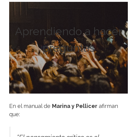
Aprendiendo a hacer
preguntas
En el manual de
Marina y Pellicer
afirman
que: