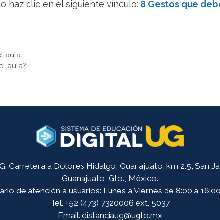
o haz clic en el siguiente vínculo:
8 Gestos que debe
l aula
el aula?
 Carretera a Dolores Hidalgo, Guanajuato, km 2.5, San Javi
Guanajuato, Gto., México.
rio de atención a usuarios: Lunes a Viernes de 8:00 a 16:00
Tel. +52 (473) 7320006 ext. 5037
Email. distanciaug@ugto.mx