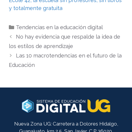
École 42, la escuela sin profesores, sin libros
y totalmente gratuita
Categorías
Tendencias en la educación digital
No hay evidencia que respalde la idea de
los estilos de aprendizaje
Las 10 macrotendencias en el futuro de la
Educación
Nueva Zona UG: Carretera a Dolores Hidalgo,
Guanajuato, km 2.5, San Javier, C.P. 36020.