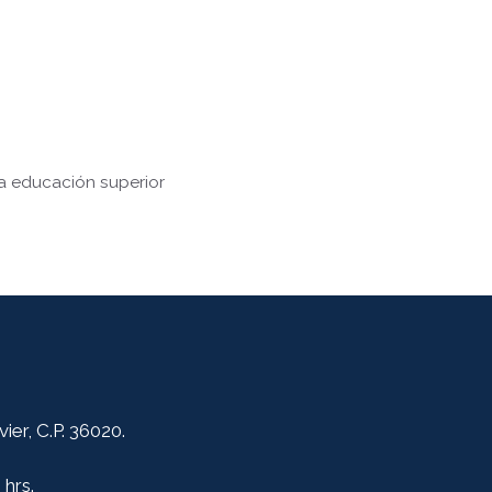
a educación superior
er, C.P. 36020.
 hrs.