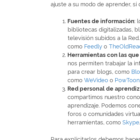
ajuste a su modo de aprender, si
Fuentes de información
: 
bibliotecas digitalizadas, 
televisión subidos a la Red
como
Feedly
o
TheOldRea
Herramientas con las que
nos permiten trabajar la i
para crear blogs, como
Bl
como
WeVideo
o
PowToon
Red personal de aprendiz
compartimos nuestro conoc
aprendizaje. Podemos conec
foros o comunidades virtual
herramientas, como
Skype
Para explicitarlos debemos hacer