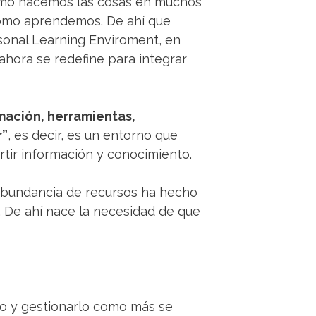
ómo hacemos las cosas en muchos
 cómo aprendemos. De ahí que
rsonal Learning Enviroment, en
hora se redefine para integrar
mación, herramientas,
r”
, es decir, es un entorno que
rtir información y conocimiento.
reabundancia de recursos ha hecho
 De ahí nace la necesidad de que
rlo y gestionarlo como más se