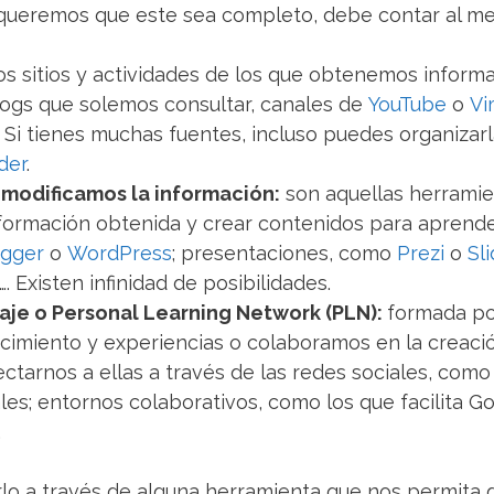
 queremos que este sea completo, debe contar al me
los sitios y actividades de los que obtenemos infor
blogs que solemos consultar, canales de
YouTube
o
Vi
. Si tienes muchas fuentes, incluso puedes organizar
der
.
 modificamos la información:
son aquellas herramie
nformación obtenida y crear contenidos para aprende
ogger
o
WordPress
; presentaciones, como
Prezi
o
Sl
…. Existen infinidad de posibilidades.
aje o Personal Learning Network (PLN):
formada po
imiento y experiencias o colaboramos en la creaci
tarnos a ellas a través de las redes sociales, com
es; entornos colaborativos, como los que facilita Go
.
lo a través de alguna herramienta que nos permita ge