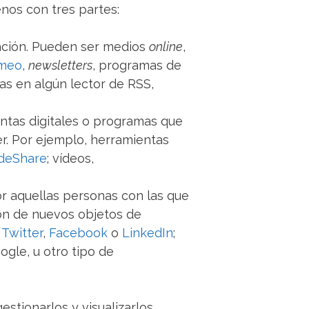
nos con tres partes:
mación. Pueden ser medios
online
,
meo
,
newsletters
, programas de
las en algún lector de RSS,
ntas digitales o programas que
r. Por ejemplo, herramientas
ideShare
; vídeos,
r aquellas personas con las que
ón de nuevos objetos de
o
Twitter
,
Facebook
o
LinkedIn
;
ogle, u otro tipo de
stionarlos y visualizarlos