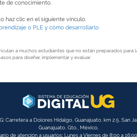
te de conocimiento.
o haz clic en el siguiente vínculo.
prendizaje o PLE y cómo desarrollarlo
triculan a muchos estudiantes que no están preparados para l
asos para diseñar, implementar y evaluar
 Carretera a Dolores Hidalgo, Guanajuato, km 2.5, San Javi
Guanajuato, Gto., México.
rio de atención a usuarios: Lunes a Viernes de 8:00 a 16:00