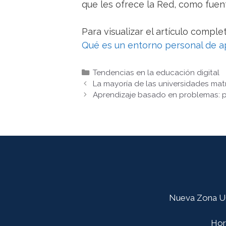
que les ofrece la Red, como fuen
Para visualizar el artículo complet
Qué es un entorno personal de a
Categorías
Tendencias en la educación digital
La mayoría de las universidades ma
Aprendizaje basado en problemas: p
Nueva Zona UG:
Hora