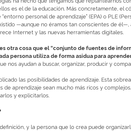
ologías ha hecho que tengamos que replantearnos c
ellos es el de la educación. Más concretamente, el
e “entorno personal de aprendizaje” (EPA) o PLE (Pe
xistido —aunque no éramos tan conscientes de él—, a
frece Internet y las nuevas herramientas digitales.
es otra cosa que el “conjunto de fuentes de infor
ada persona utiliza de forma asidua para aprende
que nos ayudan a buscar, organizar, producir y compa
iplicado las posibilidades de aprendizaje. Esta sob
s de aprendizaje sean mucho más ricos y complejos.
los y explicitarlos.
?
definición, y la persona que lo crea puede organiza