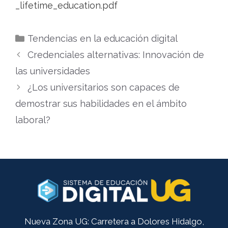
_lifetime_education.pdf
Categorías
Tendencias en la educación digital
Credenciales alternativas: Innovación de
las universidades
¿Los universitarios son capaces de
demostrar sus habilidades en el ámbito
laboral?
Nueva Zona UG: Carretera a Dolores Hidalgo,